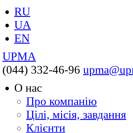
RU
UA
EN
UPMA
(044) 332-46-96
upma@upm
О нас
Про компанію
Цілі, місія, завдання
Клієнти