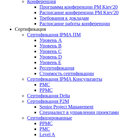
Конференция
Программа конференции PM Kiev'20
Расписание конференции PM Kiev'20
Требования к докладам
Расписание работы конференции
Сертификация
Сертификация IPMA ПМ
Уровень A
Уровень B
Уровень C
Уровень D
Уровень Е
Ресертификация
Стоимость сертификации
Сертификация IPMA Консультанты
PMC
PPMC
Сертификация Delta
Сертификация P2M
Senior Project Management
Специалист в управлении проектами
Сертифицированные
PPMC
PMC
Level A