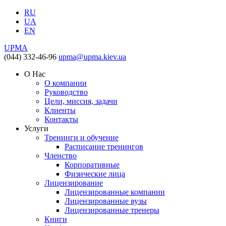
RU
UA
EN
UPMA
(044) 332-46-96
upma@upma.kiev.ua
О Нас
О компании
Руководство
Цели, миссия, задачи
Клиенты
Контакты
Услуги
Тренинги и обучение
Расписание тренингов
Членство
Корпоративные
Физические лица
Лицензирование
Лицензированные компании
Лицензированные вузы
Лицензированные тренеры
Книги