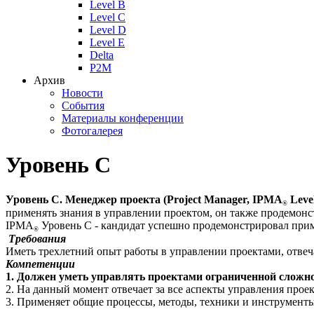
Level B
Level C
Level D
Level E
Delta
P2M
Архив
Новости
События
Материалы конференции
Фотогалерея
Уровень C
Уровень С.
Менеджер проекта (Project Manager, IPMA
Level
®
применять знания в управлении проектом, он также продемон
IPMA
Уровень С - кандидат успешно продемонстрировал при
®
Требования
Иметь трехлетний опыт работы в управлении проектами, отве
Компетенции
1. Должен уметь управлять проектами ограниченной сложно
2. На данный момент отвечает за все аспекты управления прое
3. Применяет общие процессы, методы, техники и инструмент