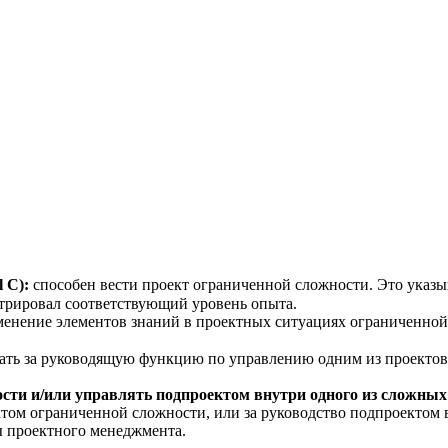
 C):
способен вести проект ограниченной сложности. Это указыв
стрировал cоответствующий уровень опыта.
менение элементов знаний в проектных ситуациях ограниченно
чать за руководящую функцию по управлению одним из проекто
сти и/или управлять подпроектом внутри одного из сложных 
ктом ограниченной сложности, или за руководство подпроектом 
ы проектного менеджмента.