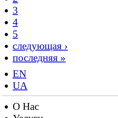
3
4
5
следующая ›
последняя »
EN
UA
О Нас