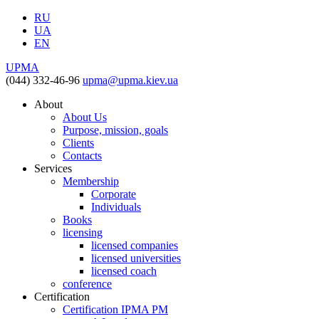
RU
UA
EN
UPMA
(044) 332-46-96
upma@upma.kiev.ua
About
About Us
Purpose, mission, goals
Clients
Contacts
Services
Membership
Corporate
Individuals
Books
licensing
licensed companies
licensed universities
licensed coach
conference
Certification
Certification IPMA PM