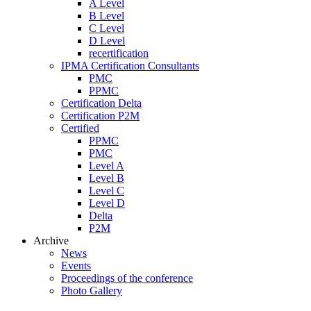
A Level
B Level
C Level
D Level
recertification
IPMA Certification Consultants
PMC
PPMC
Certification Delta
Certification P2M
Certified
PPMC
PMC
Level A
Level B
Level C
Level D
Delta
P2M
Archive
News
Events
Proceedings of the conference
Photo Gallery