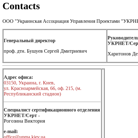
Contacts
ООО "Украинская Ассоциация Управления Проектами "УКРН
Руководитель
Генеральный директор
УКРНЕТ/Сер
проф. дтн. Бушуев Сергей Дмитриевич
Харитонов Де
Адрес офиса:
03150, Украина, г. Киев,
ул. Красноармейская, 66, оф. 215, (м.
Республиканский стадион)
Специалист сертификационного отделения
УКРНЕТ/Серт -
Рогозина Виктория
e-mail:
office@upma.kiev.ua